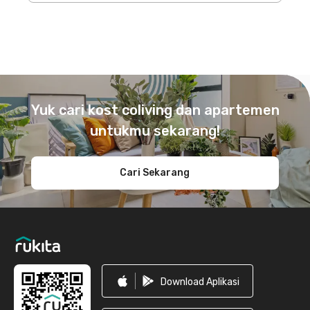
Footer
Yuk cari kost coliving dan apartemen
untukmu sekarang!
Cari Sekarang
Download Aplikasi