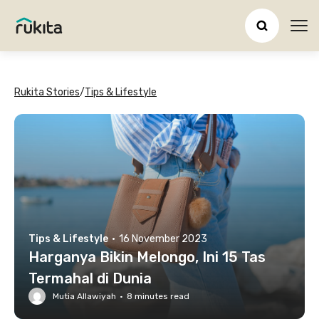
Ope
Rukita Stories
/
Tips & Lifestyle
Tips & Lifestyle
·
16 November 2023
Harganya Bikin Melongo, Ini 15 Tas
Termahal di Dunia
Mutia Allawiyah
·
8
minutes read