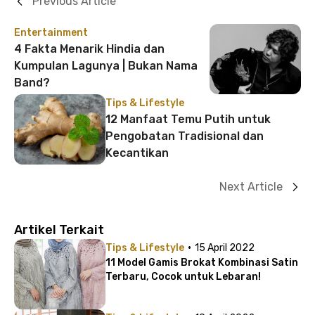
Previous Article
Entertainment
4 Fakta Menarik Hindia dan
Kumpulan Lagunya | Bukan Nama
Band?
Tips & Lifestyle
12 Manfaat Temu Putih untuk
Pengobatan Tradisional dan
Kecantikan
Next Article
Artikel Terkait
·
Tips & Lifestyle
15 April 2022
11 Model Gamis Brokat Kombinasi Satin
Terbaru, Cocok untuk Lebaran!