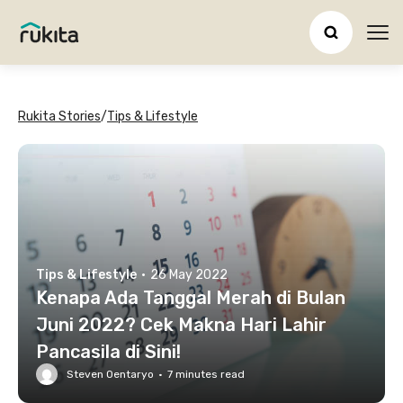
Ope
Rukita Stories
/
Tips & Lifestyle
Tips & Lifestyle
·
26 May 2022
Kenapa Ada Tanggal Merah di Bulan
Juni 2022? Cek Makna Hari Lahir
Pancasila di Sini!
Steven Oentaryo
·
7
minutes read