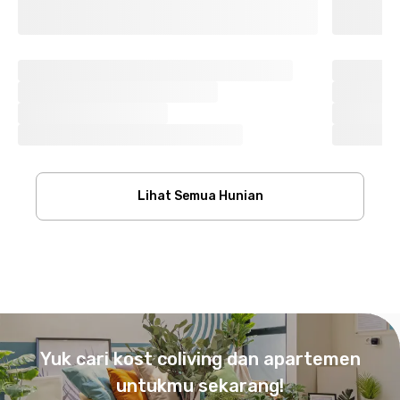
Lihat Semua Hunian
Footer
Yuk cari kost coliving dan apartemen
untukmu sekarang!