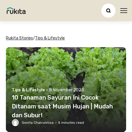
Ope
Rukita Stories
/
Tips & Lifestyle
Tips & Lifestyle
·
8 November 2023
10 Tanaman Sayuran Ini Cocok
Ditanam saat Musim Hujan | Mudah
dan Subur!
Qonita Chairunnisa
·
5
minutes read