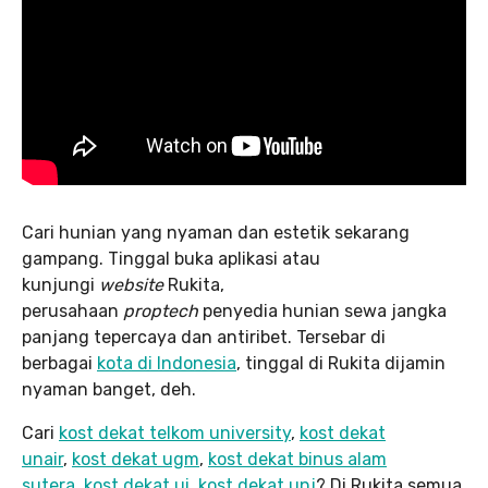
Cari hunian yang nyaman dan estetik sekarang
gampang. Tinggal buka aplikasi atau
kunjungi
website
Rukita,
perusahaan
proptech
penyedia hunian sewa jangka
panjang tepercaya dan antiribet. Tersebar di
berbagai
kota di Indonesia
, tinggal di Rukita dijamin
nyaman banget, deh.
Cari
kost dekat telkom university
,
kost dekat
unair
,
kost dekat ugm
,
kost dekat binus alam
sutera
,
kost dekat ui
,
kost dekat unj
? Di Rukita semua