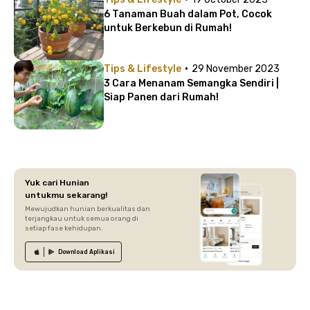
6 Tanaman Buah dalam Pot, Cocok
untuk Berkebun di Rumah!
·
Tips & Lifestyle
29 November 2023
3 Cara Menanam Semangka Sendiri |
Siap Panen dari Rumah!
Yuk cari Hunian
untukmu sekarang!
Mewujudkan hunian berkualitas dan
terjangkau untuk semua orang di
setiap fase kehidupan.
Download
Aplikasi