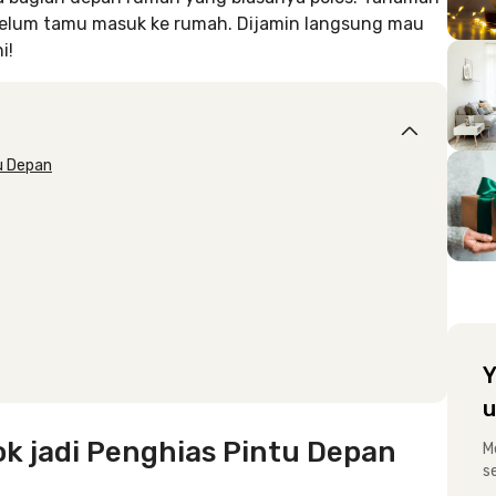
belum tamu masuk ke rumah. Dijamin langsung mau
i!
u Depan
Y
u
 jadi Penghias Pintu Depan
M
s