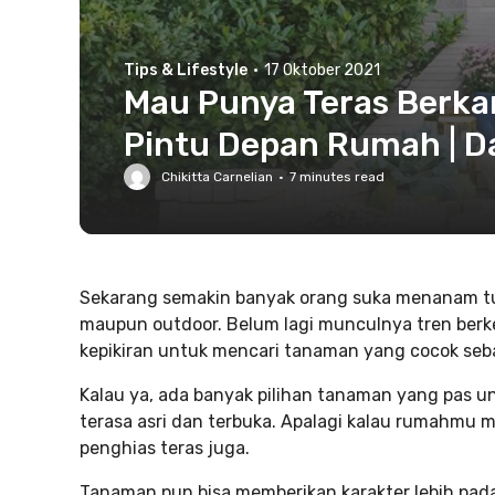
Tips & Lifestyle
·
17 Oktober 2021
Mau Punya Teras Berkar
Pintu Depan Rumah | D
Chikitta Carnelian
·
7
minutes read
Sekarang semakin banyak orang suka menanam t
maupun outdoor. Belum lagi munculnya tren berk
kepikiran untuk mencari tanaman yang cocok seb
Kalau ya, ada banyak pilihan tanaman yang pas u
terasa asri dan terbuka. Apalagi kalau rumahmu me
penghias teras juga.
Tanaman pun bisa memberikan karakter lebih pad