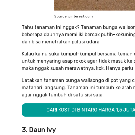
Source: pinterest.com
Tahu tanaman ini nggak? Tanaman bunga walisong
beberapa daunnya memiliki bercak putih-kekunin
dan bisa menetralkan polusi udara.
Kalau kamu suka kumpul-kumpul bersama teman d
untuk menyaring asap rokok agar tidak masuk k
maka nggak susah merawatnya, kok. Hanya perlu di
Letakkan tanaman bunga walisongo di pot yang can
matahari langsung. Tanaman ini tumbuh ke arah ma
agar nggak tumbuh di satu sisi saja.
CARI KOST DI BINTARO HARGA 1,5 JUTA
3. Daun ivy