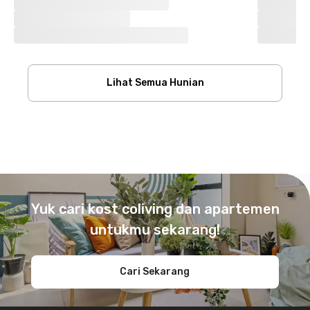
Lihat Semua Hunian
Footer
Yuk cari kost coliving dan apartemen
untukmu sekarang!
Cari Sekarang