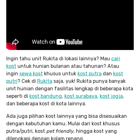
Ingin tahu unit Rukita di lokasi lainnya? Mau
cari
kost
untuk hunian bulanan atau tahunan? Atau
ingin
sewa kost
khusus untuk
kost putra
dan
kost
putri
? Cek di
Rukita
saja, yuk! Rukita punya banyak
unit hunian dengan fasilitas lengkap di beberapa kota
seperti di
kost bandung
,
kost surabaya
,
kost jogja
,
dan beberapa kost di kota lainnya.
Ada juga pilihan kost lainnya yang bisa disesuaikan
dengan kebutuhan kamu. Mulai dari kost khusus
putra/putri, kost
pet friendly
, hingga kost yang
dilengkapi dengan kolam renang.