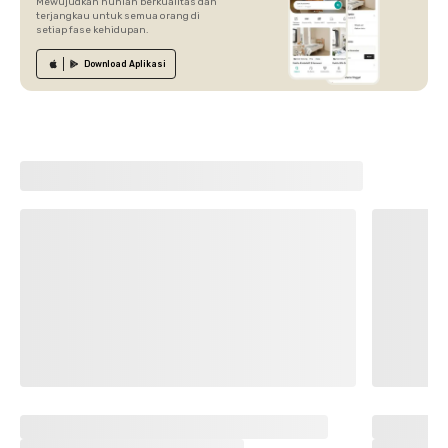
Mewujudkan hunian berkualitas dan
terjangkau untuk semua orang di
setiap fase kehidupan.
Download
Aplikasi