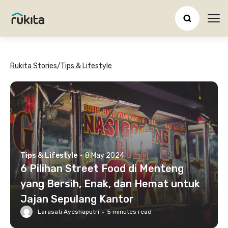
Ope
Rukita Stories
/
Tips & Lifestyle
Tips & Lifestyle
·
8 May 2024
6 Pilihan Street Food di Menteng
yang Bersih, Enak, dan Hemat untuk
Jajan Sepulang Kantor
Larasati Ayeshaputri
·
5
minutes read