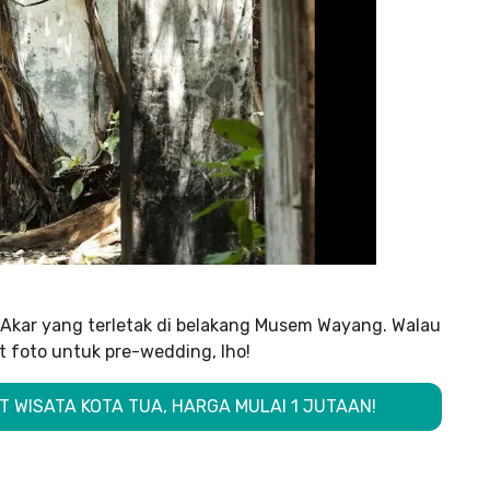
h Akar yang terletak di belakang Musem Wayang. Walau
 foto untuk pre-wedding, lho!
T WISATA KOTA TUA, HARGA MULAI 1 JUTAAN!