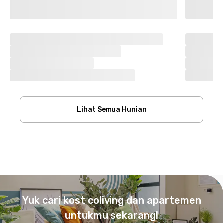
Lihat Semua Hunian
Footer
Yuk cari kost coliving dan apartemen
untukmu sekarang!