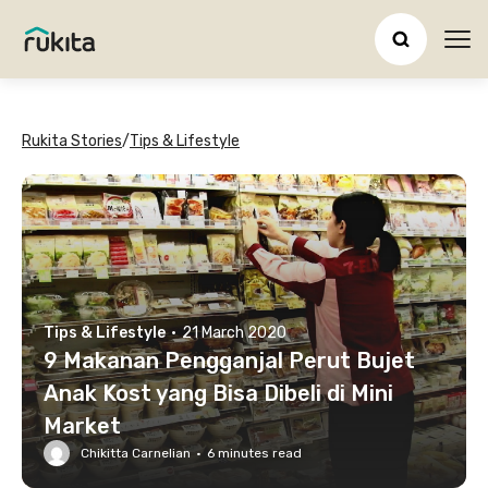
Ope
Rukita Stories
/
Tips & Lifestyle
Tips & Lifestyle
·
21 March 2020
9 Makanan Pengganjal Perut Bujet
Anak Kost yang Bisa Dibeli di Mini
Market
Chikitta Carnelian
·
6
minutes read