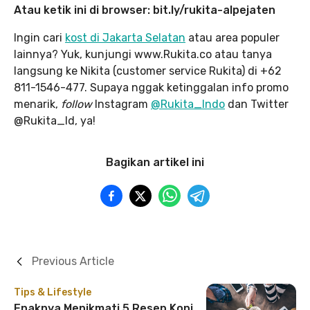
Atau ketik ini di browser: bit.ly/rukita-alpejaten
Ingin cari
kost di Jakarta Selatan
atau area populer
lainnya? Yuk, kunjungi www.Rukita.co atau tanya
langsung ke Nikita (customer service Rukita) di +62
811-1546-477. Supaya nggak ketinggalan info promo
menarik,
follow
Instagram
@Rukita_Indo
dan Twitter
@Rukita_Id, ya!
Bagikan artikel ini
Previous Article
Tips & Lifestyle
Enaknya Menikmati 5 Resep Kopi