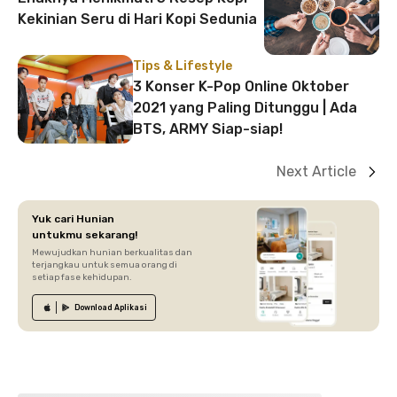
Kekinian Seru di Hari Kopi Sedunia
Tips & Lifestyle
3 Konser K-Pop Online Oktober
2021 yang Paling Ditunggu | Ada
BTS, ARMY Siap-siap!
Next Article
Yuk cari Hunian
untukmu sekarang!
Mewujudkan hunian berkualitas dan
terjangkau untuk semua orang di
setiap fase kehidupan.
Download
Aplikasi