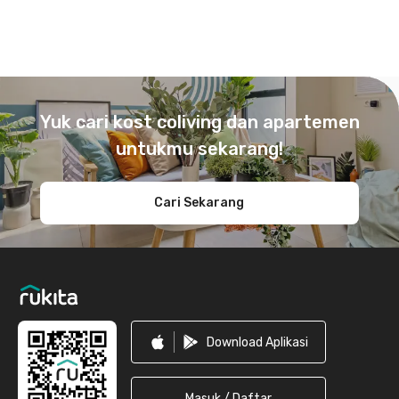
Footer
Yuk cari kost coliving dan apartemen
untukmu sekarang!
Cari Sekarang
Download Aplikasi
Masuk / Daftar