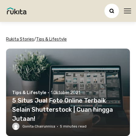
Ope
Rukita Stories
/
Tips & Lifestyle
Tips & Lifestyle
·
1 Oktober 2021
5 Situs Jual Foto Online Terbaik
Selain Shutterstock | Cuan hingga
Jutaan!
Qonita Chairunnisa
·
5
minutes read