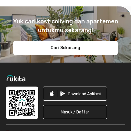
Footer
Yuk cari kost coliving dan apartemen
untukmu sekarang!
Cari Sekarang
Download Aplikasi
Masuk / Daftar