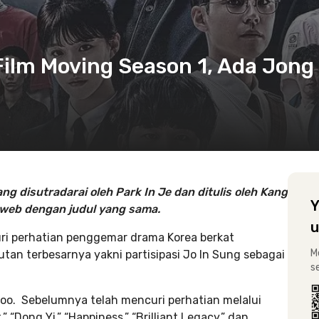
ilm Moving Season 1, Ada Jong 
g disutradarai oleh Park In Je dan ditulis oleh Kang
Y
ik web dengan judul yang sama.
u
uri perhatian penggemar drama Korea berkat
M
utan terbesarnya yakni partisipasi Jo In Sung sebagai
s
Joo. Sebelumnya telah mencuri perhatian melalui
 “Dong Yi,” “Happiness,” “Brilliant Legacy,” dan