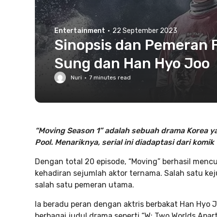
Entertainment
·
22 September 2023
Sinopsis dan Pemeran F
Sung dan Han Hyo Joo
Nuri
·
7
minutes read
“Moving Season 1” adalah sebuah drama Korea yan
Pool. Menariknya, serial ini diadaptasi dari kom
Dengan total 20 episode, “Moving” berhasil menc
kehadiran sejumlah aktor ternama. Salah satu kej
salah satu pemeran utama.
Ia beradu peran dengan aktris berbakat Han Hyo 
berbagai judul drama seperti “W: Two Worlds Apart,”