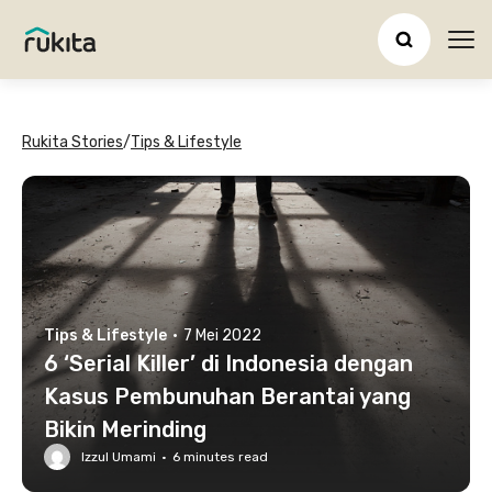
Ope
Rukita Stories
/
Tips & Lifestyle
Tips & Lifestyle
·
7 Mei 2022
6 ‘Serial Killer’ di Indonesia dengan
Kasus Pembunuhan Berantai yang
Bikin Merinding
Izzul Umami
·
6
minutes read