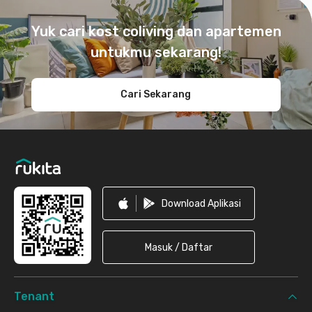
Footer
Yuk cari kost coliving dan apartemen
untukmu sekarang!
Cari Sekarang
Download Aplikasi
Masuk / Daftar
Tenant