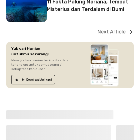
11 Fakta Palung Mariana, Tempat
Misterius dan Terdalam di Bumi
Next Article
Yuk cari Hunian
untukmu sekarang!
Mewujudkan hunian berkualitas dan
terjangkau untuk semua orang di
setiap fase kehidupan.
Download
Aplikasi