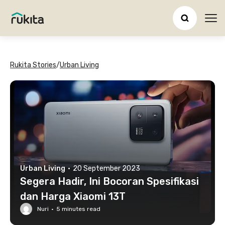
Ope
Rukita Stories
/
Urban Living
Urban Living
·
20 September 2023
Segera Hadir, Ini Bocoran Spesifikasi
dan Harga Xiaomi 13T
Nuri
·
5
minutes read