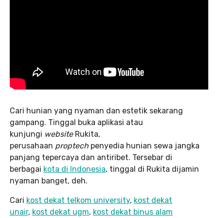
Cari hunian yang nyaman dan estetik sekarang
gampang. Tinggal buka aplikasi atau
kunjungi
website
Rukita,
perusahaan
proptech
penyedia hunian sewa jangka
panjang tepercaya dan antiribet. Tersebar di
berbagai
kota di Indonesia
, tinggal di Rukita dijamin
nyaman banget, deh.
Cari
kost dekat telkom university
,
kost dekat
unair
,
kost dekat ugm
,
kost dekat binus alam