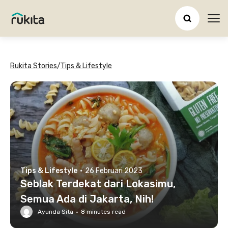
Ope
Rukita Stories
/
Tips & Lifestyle
Tips & Lifestyle
·
26 Februari 2023
Seblak Terdekat dari Lokasimu,
Semua Ada di Jakarta, Nih!
Ayunda Sita
·
8
minutes read