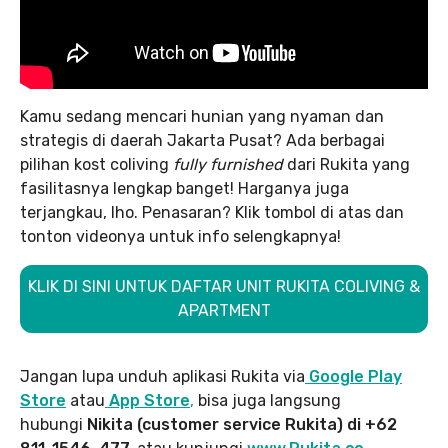
Kamu sedang mencari hunian yang nyaman dan
strategis di daerah Jakarta Pusat? Ada berbagai
pilihan kost coliving
fully furnished
dari Rukita yang
fasilitasnya lengkap banget! Harganya juga
terjangkau, lho. Penasaran? Klik tombol di atas dan
tonton videonya untuk info selengkapnya!
KLIK DI SINI UNTUK DAFTAR UNIT RUKITA COLIVING &
APARTMENT
Jangan lupa unduh aplikasi Rukita via
Google Play
Store
atau
App Store
,
bisa juga langsung
hubungi
Nikita (customer service Rukita) di +62