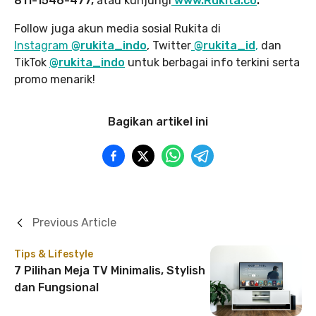
811-1546-477,
atau kunjungi
www.Rukita.co
.
Follow juga akun media sosial Rukita di
Instagram
@rukita_indo
, Twitter
@rukita_id
,
dan
TikTok
@rukita_indo
untuk berbagai info terkini serta
promo menarik!
Bagikan artikel ini
Previous Article
Tips & Lifestyle
7 Pilihan Meja TV Minimalis, Stylish
dan Fungsional