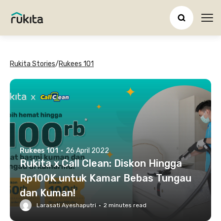
Ope
Rukita Stories
/
Rukees 101
Rukees 101
·
26 April 2022
Rukita x Call Clean: Diskon Hingga
Rp100K untuk Kamar Bebas Tungau
dan Kuman!
Larasati Ayeshaputri
·
2
minutes read