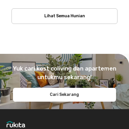
Lihat Semua Hunian
Footer
Yuk cari kost coliving dan apartemen
untukmu sekarang!
Cari Sekarang