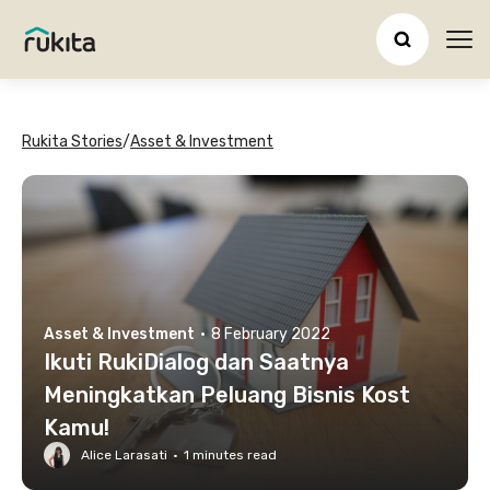
Ope
Rukita Stories
/
Asset & Investment
Asset & Investment
·
8 February 2022
Ikuti RukiDialog dan Saatnya
Meningkatkan Peluang Bisnis Kost
Kamu!
Alice Larasati
·
1
minutes read