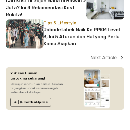
Cari Kost di Gajah Mada di Bawah 2
Juta? Ini 4 Rekomendasi Kost
Rukita!
Tips & Lifestyle
Jabodetabek Naik Ke PPKM Level
3, Ini 5 Aturan dan Hal yang Perlu
Kamu Siapkan
Next Article
Yuk cari Hunian
untukmu sekarang!
Mewujudkan hunian berkualitas dan
terjangkau untuk semua orang di
setiap fase kehidupan.
Download
Aplikasi