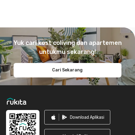
Footer
Yuk cari kost coliving dan apartemen
untukmu sekarang!
Cari Sekarang
Download Aplikasi