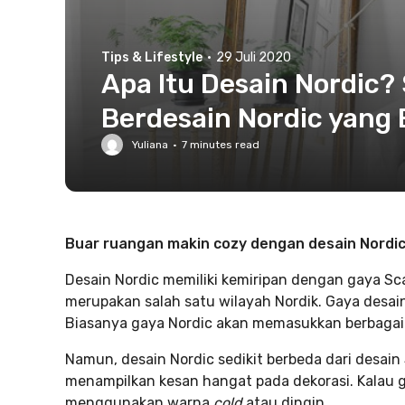
Tips & Lifestyle
·
29 Juli 2020
Apa Itu Desain Nordic?
Berdesain Nordic yang 
Yuliana
·
7
minutes read
Buar ruangan makin cozy dengan desain Nordic
Desain Nordic memiliki kemiripan dengan gaya S
merupakan salah satu wilayah Nordik. Gaya desain 
Biasanya gaya Nordic akan memasukkan berbagai f
Namun, desain Nordic sedikit berbeda dari desain
menampilkan kesan hangat pada dekorasi. Kalau ga
menggunakan warna
cold
atau dingin.