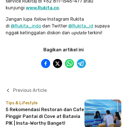
service Rukita) di +62 811-1546-477 atau
kunjungi
www.Rukita.co
.
Jangan lupa
follow
Instagram Rukita
di
@Rukita_indo
dan Twitter
@Rukita_id
supaya
nggak ketinggalan diskon dan
update
terkini!
Bagikan artikel ini
Previous Article
Tips & Lifestyle
5 Rekomendasi Restoran dan Cafe
Pinggir Pantai di Cove at Batavia
PIK | Insta-Worthy Banget!