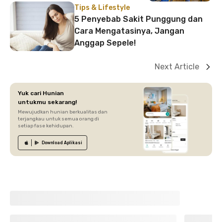
Tips & Lifestyle
5 Penyebab Sakit Punggung dan
Cara Mengatasinya, Jangan
Anggap Sepele!
Next Article
Yuk cari Hunian
untukmu sekarang!
Mewujudkan hunian berkualitas dan
terjangkau untuk semua orang di
setiap fase kehidupan.
Download
Aplikasi