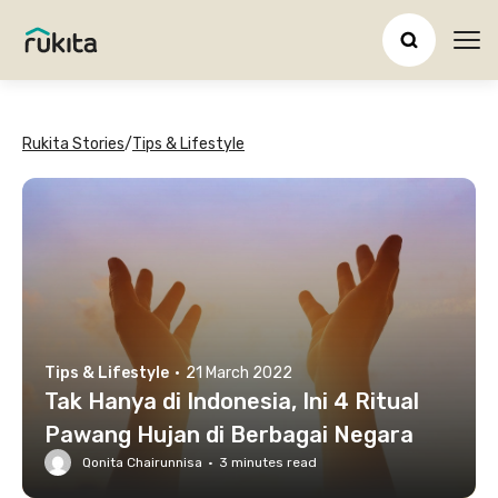
Ope
Rukita Stories
/
Tips & Lifestyle
Tips & Lifestyle
·
21 March 2022
Tak Hanya di Indonesia, Ini 4 Ritual
Pawang Hujan di Berbagai Negara
Qonita Chairunnisa
·
3
minutes read