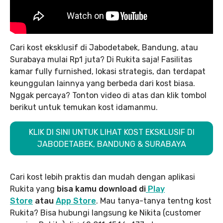
Cari kost eksklusif di Jabodetabek, Bandung, atau
Surabaya mulai Rp1 juta? Di Rukita saja! Fasilitas
kamar fully furnished, lokasi strategis, dan terdapat
keunggulan lainnya yang berbeda dari kost biasa.
Nggak percaya? Tonton video di atas dan klik tombol
berikut untuk temukan kost idamanmu.
KLIK DI SINI UNTUK LIHAT KOST EKSKLUSIF DI
JABODETABEK, BANDUNG & SURABAYA
Cari kost lebih praktis dan mudah dengan aplikasi
Rukita yang
bisa kamu download di
Play
Store
atau
App Stor
e
. Mau tanya-tanya tentng kost
Rukita? Bisa hubungi langsung ke Nikita (customer