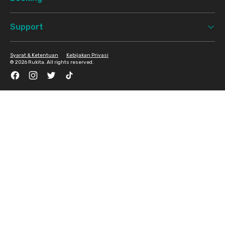
Support
Syarat & Ketentuan
Kebijakan Privasi
©
2026 Rukita. All rights reserved.
Facebook
Instagram
Twitter
TikTok