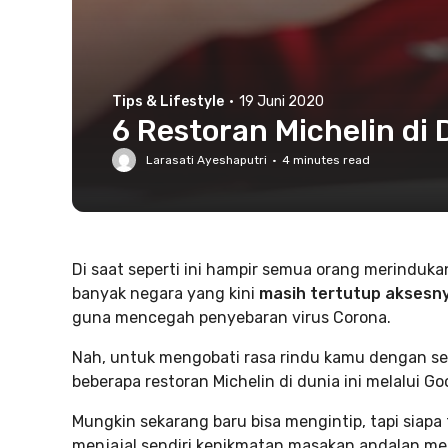
Tips & Lifestyle
·
19 Juni 2020
6 Restoran Michelin di 
Larasati Ayeshaputri
·
4
minutes read
Di saat seperti ini hampir semua orang merindukan
banyak negara yang kini
masih tertutup aksesn
guna mencegah penyebaran virus Corona.
Nah, untuk mengobati rasa rindu kamu dengan sens
beberapa restoran Michelin di dunia ini melalui Go
Mungkin sekarang baru bisa mengintip, tapi siapa
menjajal sendiri kenikmatan masakan andalan me