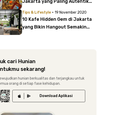
Jakarta yang Paling Autentik
dan Terbaik
·
Tips & Lifestyle
19 November 2020
10 Kafe Hidden Gem di Jakarta
yang Bikin Hangout Semakin
Berkesan | Mulai dari Nuansa Bali
hingga Jepang!
uk cari Hunian
ntukmu sekarang!
ewujudkan hunian berkualitas dan terjangkau untuk
emua orang di setiap fase kehidupan.
Download
Aplikasi