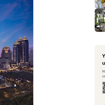
Y
u
M
s