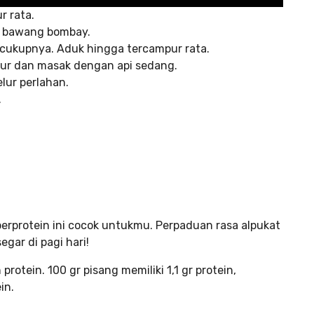
r rata.
n bawang bombay.
cukupnya. Aduk hingga tercampur rata.
lur dan masak dengan api sedang.
lur perlahan.
.
 berprotein ini cocok untukmu. Perpaduan rasa alpukat
ar di pagi hari!
otein. 100 gr pisang memiliki 1,1 gr protein,
in.