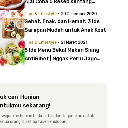
Aja! Coba 5 Resep Kentang
Sehat yang Mudah Ini
·
Tips & Lifestyle
20 Desember 2020
Sehat, Enak, dan Hemat: 3 Ide
Sarapan Mudah untuk Anak Kost
·
Tips & Lifestyle
21 Maret 2021
5 Ide Menu Bekal Makan Siang
AntiRibet | Nggak Perlu Jago
Masak, Kok!
uk cari Hunian
ntukmu sekarang!
ewujudkan hunian berkualitas dan terjangkau untuk
emua orang di setiap fase kehidupan.