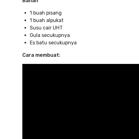
Bahan
1 buah pisang
1 buah alpukat
Susu cair UHT
Gula secukupnya
Es batu secukupnya
Cara membuat: