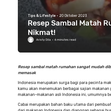
Tips & Lifestyle
·
20 Oktober 2023
Resep Sambal Matah Ru
Nikmat!
Aristy Dila
·
6
minutes read
Resep sambal matah rumahan sangat mudah dibu
memasak
Indonesia merupakan surga bagi para pecinta mak
kamu akan menemukan berbagai sajian makanan p
makanan-makanan asli Indonesia ini, umumnya ber
Cabai merupakan bahan baku utama dari pembuata
dari makanan Indonesia dan dianggap sebagai bu