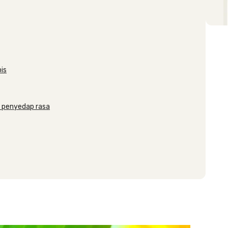
pis
 penyedap rasa