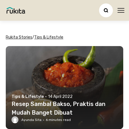
Ope
Rukita Stories
/
Tips & Lifestyle
Tips & Lifestyle
·
14 April 2022
Resep Sambal Bakso, Praktis dan
Mudah Banget Dibuat
Ayunda Sita
·
6
minutes read