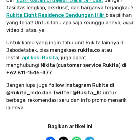
Cari
kost-kostan di daerah Jakarta Pusat
dengan
fasilitas lengkap, eksklusif, dan harganya terjangkau?
Rukita Eight Residence Bendungan Hilir
bisa pilihan
yang tepat! Untuk tahu apa saja keunggulannya,
click
video di atas, ya!
Untuk kamu yang ingin tahu unit Rukita lainnya di
Jabodetabek, bisa mengakses
rukita.co
atau
install
aplikasi Rukita
, juga dapat
menghubungi
Nikita (customer service Rukita) di
+62 811-1546-477
.
Jangan lupa juga
follow Instagram Rukita di
@Rukita_Indo dan Twitter @Rukita_ID
untuk
berbagai rekomendasi seru dan info promo menarik
lainnya.
Bagikan artikel ini