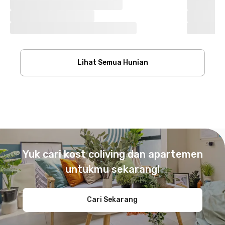
Lihat Semua Hunian
Footer
Yuk cari kost coliving dan apartemen
untukmu sekarang!
Cari Sekarang