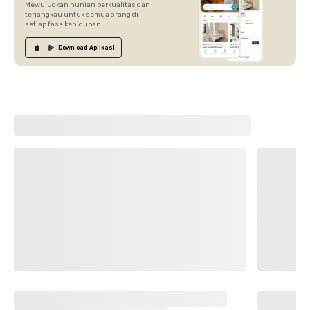
Mewujudkan hunian berkualitas dan
terjangkau untuk semua orang di
setiap fase kehidupan.
Download
Aplikasi