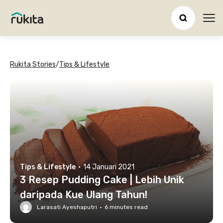
Ope
Rukita Stories
/
Tips & Lifestyle
Tips & Lifestyle
·
14 Januari 2021
3 Resep Pudding Cake | Lebih Unik
daripada Kue Ulang Tahun!
Larasati Ayeshaputri
·
6
minutes read