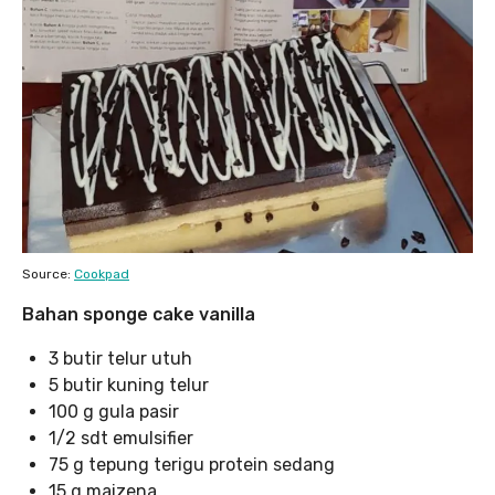
Source:
Cookpad
Bahan sponge cake vanilla
3 butir telur utuh
5 butir kuning telur
100 g gula pasir
1/2 sdt emulsifier
75 g tepung terigu protein sedang
15 g maizena