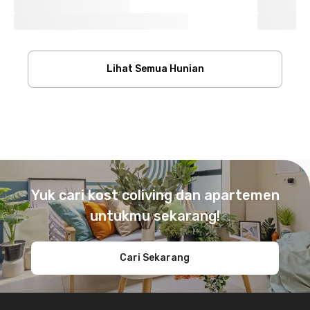
Lihat Semua Hunian
Footer
Yuk cari kost coliving dan apartemen
untukmu sekarang!
Cari Sekarang