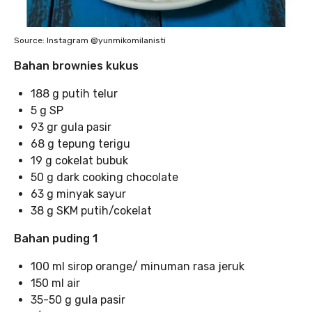
Source: Instagram @yunmikomilanisti
Bahan brownies kukus
188 g putih telur
5 g SP
93 gr gula pasir
68 g tepung terigu
19 g cokelat bubuk
50 g dark cooking chocolate
63 g minyak sayur
38 g SKM putih/cokelat
Bahan puding 1
100 ml sirop orange/ minuman rasa jeruk
150 ml air
35-50 g gula pasir