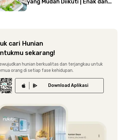
yang Mudah Diikuti | Enak dan
Sehat!
uk cari Hunian
ntukmu sekarang!
ewujudkan hunian berkualitas dan terjangkau untuk
emua orang di setiap fase kehidupan.
Download
Aplikasi