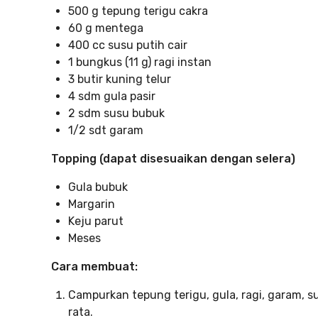
500 g tepung terigu cakra
60 g mentega
400 cc susu putih cair
1 bungkus (11 g) ragi instan
3 butir kuning telur
4 sdm gula pasir
2 sdm susu bubuk
1/2 sdt garam
Topping
(dapat disesuaikan dengan selera)
Gula bubuk
Margarin
Keju parut
Meses
Cara membuat:
Campurkan tepung terigu, gula, ragi, garam, s
rata.