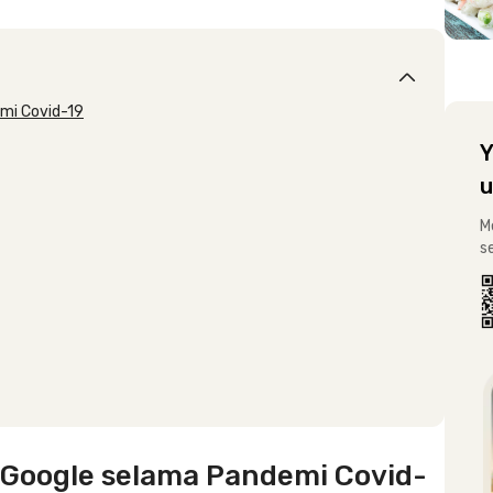
emi Covid-19
Y
u
M
s
i Google selama Pandemi Covid-