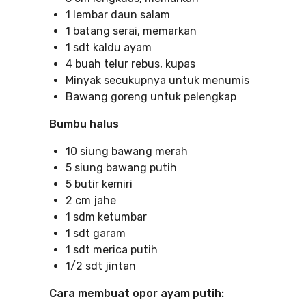
1 lembar daun salam
1 batang serai, memarkan
1 sdt kaldu ayam
4 buah telur rebus, kupas
Minyak secukupnya untuk menumis
Bawang goreng untuk pelengkap
Bumbu halus
10 siung bawang merah
5 siung bawang putih
5 butir kemiri
2 cm jahe
1 sdm ketumbar
1 sdt garam
1 sdt merica putih
1/2 sdt jintan
Cara membuat opor ayam putih: