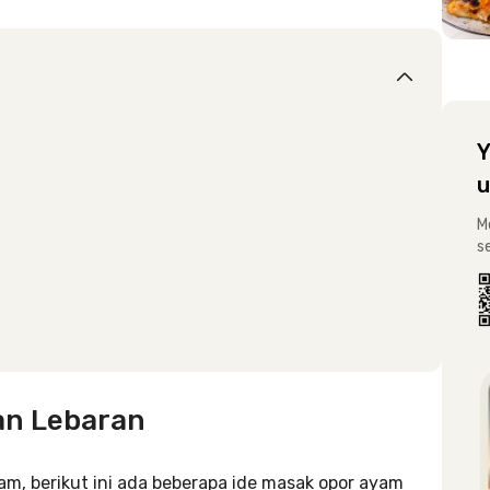
Y
u
M
s
an Lebaran
m, berikut ini ada beberapa ide masak opor ayam