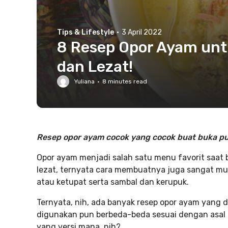
Tips & Lifestyle
·
3 April 2022
8 Resep Opor Ayam unt
dan Lezat!
Yuliana
·
8
minutes read
Resep opor ayam cocok yang cocok buat buka pua
Opor ayam menjadi salah satu menu favorit saat 
lezat, ternyata cara membuatnya juga sangat mud
atau ketupat serta sambal dan kerupuk.
Ternyata, nih, ada banyak resep opor ayam yang 
digunakan pun berbeda-beda sesuai dengan asal 
yang versi mana, nih?