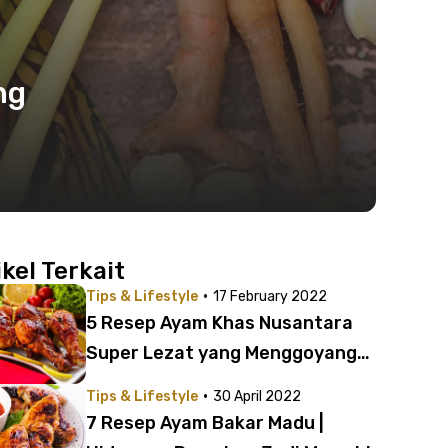
ng
ikel Terkait
·
Tips & Lifestyle
17 February 2022
5 Resep Ayam Khas Nusantara
Super Lezat yang Menggoyang
Lidah
·
Tips & Lifestyle
30 April 2022
7 Resep Ayam Bakar Madu |