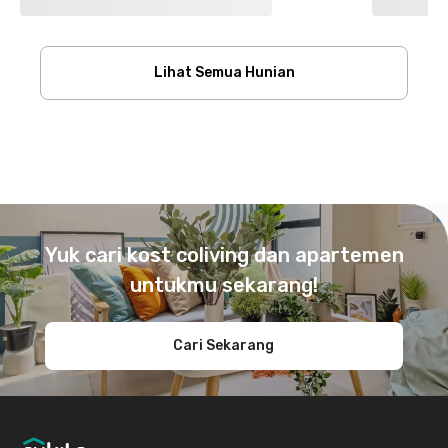
Lihat Semua Hunian
Footer
Yuk cari kost coliving dan apartemen
untukmu sekarang!
Cari Sekarang