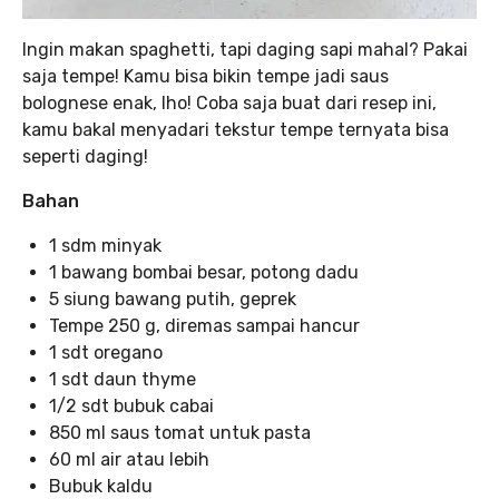
Ingin makan spaghetti, tapi daging sapi mahal? Pakai
saja tempe! Kamu bisa bikin tempe jadi saus
bolognese enak, lho! Coba saja buat dari resep ini,
kamu bakal menyadari tekstur tempe ternyata bisa
seperti daging!
Bahan
1 sdm minyak
1 bawang bombai besar, potong dadu
5 siung bawang putih, geprek
Tempe 250 g, diremas sampai hancur
1 sdt oregano
1 sdt daun thyme
1/2 sdt bubuk cabai
850 ml saus tomat untuk pasta
60 ml air atau lebih
Bubuk kaldu