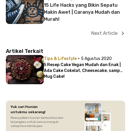
15 Life Hacks yang Bikin Sepatu
Makin Awet | Caranya Mudah dan
Murah!
Next Article
Artikel Terkait
·
Tips & Lifestyle
5 Agustus 2020
5 Resep Cake Vegan Mudah dan Enak |
Ada Cake Cokelat, Cheesecake, sampai
Mug Cake!
Yuk cari Hunian
untukmu sekarang!
Mewujudkan hunian berkualitas dan
terjangkau untuk semua orang di
setiap fase kehidupan.