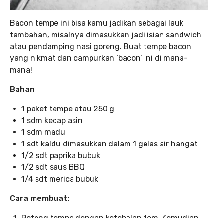
Bacon tempe ini bisa kamu jadikan sebagai lauk
tambahan, misalnya dimasukkan jadi isian sandwich
atau pendamping nasi goreng. Buat tempe bacon
yang nikmat dan campurkan ‘bacon’ ini di mana-
mana!
Bahan
1 paket tempe atau 250 g
1 sdm kecap asin
1 sdm madu
1 sdt kaldu dimasukkan dalam 1 gelas air hangat
1/2 sdt paprika bubuk
1/2 sdt saus BBQ
1/4 sdt merica bubuk
Cara membuat:
Potong tempe dengan ketebalan 1cm. Kemudian