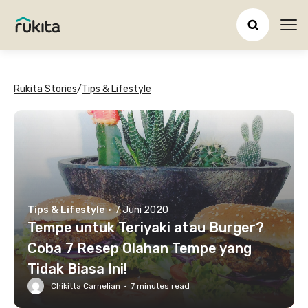
Ope
Rukita Stories
/
Tips & Lifestyle
Tips & Lifestyle
·
7 Juni 2020
Tempe untuk Teriyaki atau Burger?
Coba 7 Resep Olahan Tempe yang
Tidak Biasa Ini!
Chikitta Carnelian
·
7
minutes read