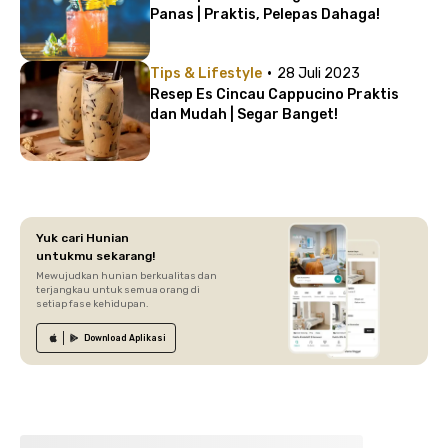
Panas | Praktis, Pelepas Dahaga!
·
Tips & Lifestyle
28 Juli 2023
Resep Es Cincau Cappucino Praktis
dan Mudah | Segar Banget!
Yuk cari Hunian
untukmu sekarang!
Mewujudkan hunian berkualitas dan
terjangkau untuk semua orang di
setiap fase kehidupan.
Download
Aplikasi