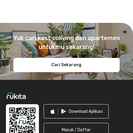
Footer
Yuk cari kost coliving dan apartemen
untukmu sekarang!
Cari Sekarang
Download Aplikasi
Masuk / Daftar