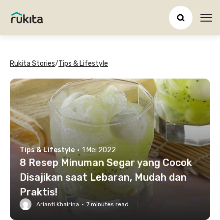
Ope
Rukita Stories
/
Tips & Lifestyle
Tips & Lifestyle
·
1 Mei 2022
8 Resep Minuman Segar yang Cocok
Disajikan saat Lebaran, Mudah dan
Praktis!
Arianti Khairina
·
7
minutes read