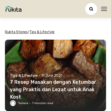
Ope
Rukita Stories
/
Tips & Lifestyle
Tips & Lifestyle
·
11 June 2021
7 Resep Masakan dengan Ketumbar
yang Praktis dan Lezat untuk Anak
Kost
Yuliana
·
7
minutes read