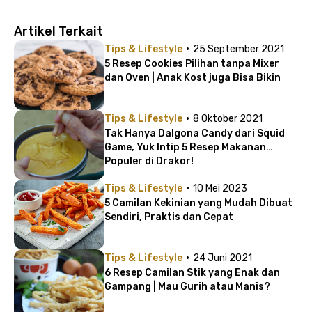
Artikel Terkait
·
Tips & Lifestyle
25 September 2021
5 Resep Cookies Pilihan tanpa Mixer
dan Oven | Anak Kost juga Bisa Bikin
·
Tips & Lifestyle
8 Oktober 2021
Tak Hanya Dalgona Candy dari Squid
Game, Yuk Intip 5 Resep Makanan
Populer di Drakor!
·
Tips & Lifestyle
10 Mei 2023
5 Camilan Kekinian yang Mudah Dibuat
Sendiri, Praktis dan Cepat
·
Tips & Lifestyle
24 Juni 2021
6 Resep Camilan Stik yang Enak dan
Gampang | Mau Gurih atau Manis?