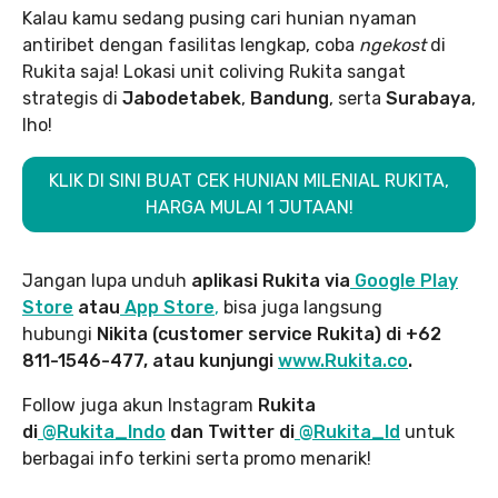
Kalau kamu sedang pusing cari hunian nyaman
antiribet dengan fasilitas lengkap, coba
ngekost
di
Rukita saja! Lokasi unit coliving Rukita sangat
strategis di
Jabodetabek
,
Bandung
, serta
Surabaya
,
lho!
KLIK DI SINI BUAT CEK HUNIAN MILENIAL RUKITA,
HARGA MULAI 1 JUTAAN!
Jangan lupa unduh
aplikasi Rukita via
Google Play
Store
atau
App Store
,
bisa juga langsung
hubungi
Nikita (customer service Rukita) di +62
811-1546-477, atau kunjungi
www.Rukita.co
.
Follow juga akun Instagram
Rukita
di
@Rukita_Indo
dan Twitter di
@Rukita_Id
untuk
berbagai info terkini serta promo menarik!