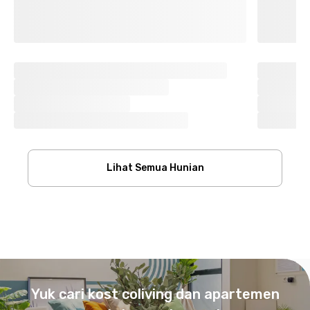
Lihat Semua Hunian
Footer
Yuk cari kost coliving dan apartemen