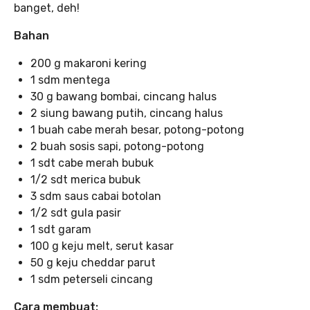
banget, deh!
Bahan
200 g makaroni kering
1 sdm mentega
30 g bawang bombai, cincang halus
2 siung bawang putih, cincang halus
1 buah cabe merah besar, potong-potong
2 buah sosis sapi, potong-potong
1 sdt cabe merah bubuk
1/2 sdt merica bubuk
3 sdm saus cabai botolan
1/2 sdt gula pasir
1 sdt garam
100 g keju melt, serut kasar
50 g keju cheddar parut
1 sdm peterseli cincang
Cara membuat: