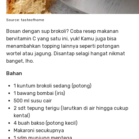
Source: tasteofhome
Bosan dengan sup brokoli? Coba resep makanan
bervitamin C yang satu ini, yuk! Kamu juga bisa
menambahkan topping lainnya seperti potongan
wortel atau jagung. Disantap selagi hangat nikmat
banget, lho.
Bahan
1 kuntum brokoli sedang (potong)
1 bawang bombai (iris)
500 ml susu cair
2 sdt tepung terigu (larutkan di air hingga cukup
kental)
4 buah bakso (potong kecil)
Makaroni secukupnya
1 sdm munjung mentega