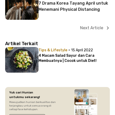
7 Drama Korea Tayang April untuk
Menemani Physical Distancing
Next Article
Artikel Terkait
·
Tips & Lifestyle
15 April 2022
4 Macam Salad Sayur dan Cara
Membuatnya | Cocok untuk Diet!
Yuk cari Hunian
untukmu sekarang!
Mewujudkan hunian berkualitas dan
terjangkau untuk semua orang di
setiap fase kehidupan.