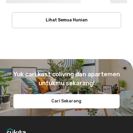
Lihat Semua Hunian
Footer
Yuk cari kost coliving dan apartemen
untukmu sekarang!
Cari Sekarang