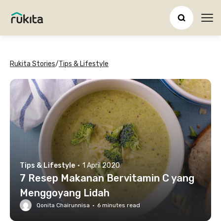
Ope
Rukita Stories
/
Tips & Lifestyle
Tips & Lifestyle
·
1 April 2020
7 Resep Makanan Bervitamin C yang
Menggoyang Lidah
Qonita Chairunnisa
·
6
minutes read