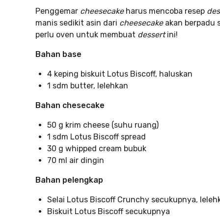
Penggemar
cheesecake
harus mencoba resep
des
manis sedikit asin dari
cheesecake
akan berpadu
perlu oven untuk membuat
dessert
ini!
Bahan base
4 keping biskuit Lotus Biscoff, haluskan
1 sdm butter, lelehkan
Bahan chesecake
50 g krim cheese (suhu ruang)
1 sdm Lotus Biscoff spread
30 g whipped cream bubuk
70 ml air dingin
Bahan pelengkap
Selai Lotus Biscoff Crunchy secukupnya, leleh
Biskuit Lotus Biscoff secukupnya