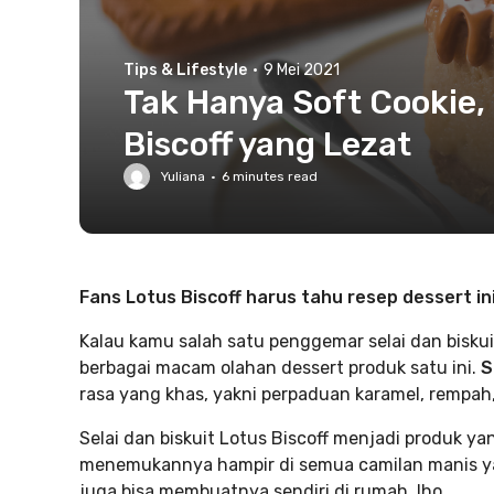
Tips & Lifestyle
·
9 Mei 2021
Tak Hanya Soft Cookie,
Biscoff yang Lezat
Yuliana
·
6
minutes read
Fans Lotus Biscoff harus tahu resep dessert ini
Kalau kamu salah satu penggemar selai dan biskui
berbagai macam olahan dessert produk satu ini.
S
rasa yang khas, yakni perpaduan karamel, rempah
Selai dan biskuit Lotus Biscoff menjadi produk y
menemukannya hampir di semua camilan manis yang
juga bisa membuatnya sendiri di rumah, lho.