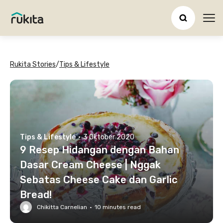
Ope
Rukita Stories
/
Tips & Lifestyle
Tips & Lifestyle
·
3 Oktober 2020
9 Resep Hidangan dengan Bahan
Dasar Cream Cheese | Nggak
Sebatas Cheese Cake dan Garlic
Bread!
Chikitta Carnelian
·
10
minutes read