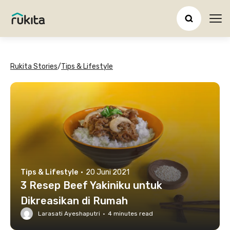
Ope
Rukita Stories
/
Tips & Lifestyle
Tips & Lifestyle
·
20 Juni 2021
3 Resep Beef Yakiniku untuk
Dikreasikan di Rumah
Larasati Ayeshaputri
·
4
minutes read