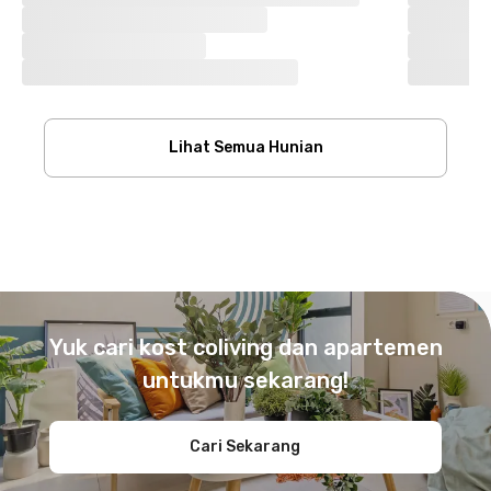
Lihat Semua Hunian
Footer
Yuk cari kost coliving dan apartemen
untukmu sekarang!
Cari Sekarang