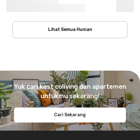
Lihat Semua Hunian
Footer
Yuk cari kost coliving dan apartemen
untukmu sekarang!
Cari Sekarang