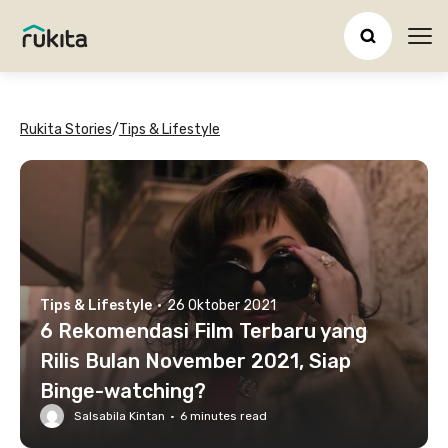
Ope
Rukita Stories
/
Tips & Lifestyle
Tips & Lifestyle
·
26 Oktober 2021
6 Rekomendasi Film Terbaru yang
Rilis Bulan November 2021, Siap
Binge-watching?
Salsabila Kintan
·
6
minutes read