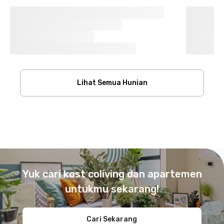
Lihat Semua Hunian
Footer
Yuk cari kost coliving dan apartemen
untukmu sekarang!
Cari Sekarang