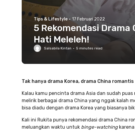
Tips & Lifestyle
·
17 Februari 2022
5 Rekomendasi Drama C
Hati Meleleh!
Salsabila Kintan
·
5
minutes read
Tak hanya drama Korea, drama China romantis in
Kalau kamu pencinta drama Asia dan sudah puas n
melirik berbagai drama China yang nggak kalah me
bisa diadu dengan drama Korea yang biasanya bik
Kali ini Rukita punya rekomendasi drama China rom
meluangkan waktu untuk
binge-watching
karena 