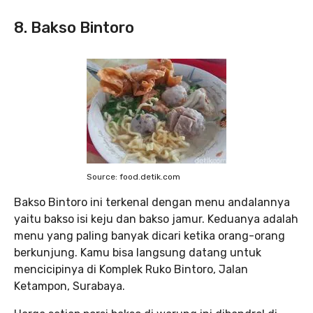
8. Bakso Bintoro
Source: food.detik.com
Bakso Bintoro ini terkenal dengan menu andalannya
yaitu bakso isi keju dan bakso jamur. Keduanya adalah
menu yang paling banyak dicari ketika orang-orang
berkunjung. Kamu bisa langsung datang untuk
mencicipinya di Komplek Ruko Bintoro, Jalan
Ketampon, Surabaya.