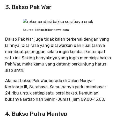
3. Bakso Pak War
Source: kaltim.tribunnews.com
Bakso Pak War juga tidak kalah terkenal dengan yang
lainnya. Cita rasa yang ditawarkan dan kualitasnya
membuat pelanggan selalu ingin kembali ke tempat
satu ini. Saking banyaknya yang ingin mencicipi bakso
Pak War, maka kamu yang datang berkunjung harus
siap antri.
Alamat bakso Pak War berada di Jalan Manyar
Kertoarjo III, Surabaya. Kamu hanya perlu membayar
24 ribu untuk setiap satu porsi bakso. Kemudian,
bukanya setiap hari Senin-Jumat, jam 09.00-15.00.
4. Bakso Putra Mantep