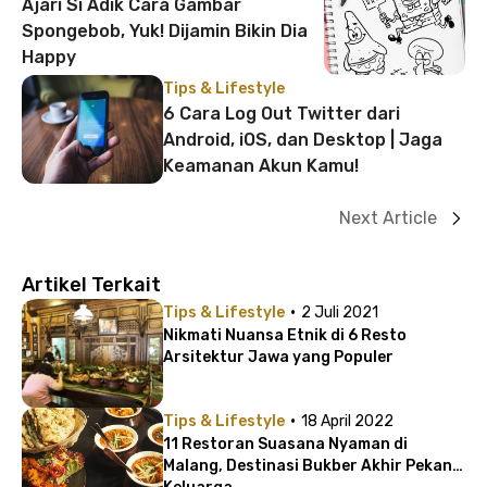
Ajari Si Adik Cara Gambar
Spongebob, Yuk! Dijamin Bikin Dia
Happy
Tips & Lifestyle
6 Cara Log Out Twitter dari
Android, iOS, dan Desktop | Jaga
Keamanan Akun Kamu!
Next Article
Artikel Terkait
·
Tips & Lifestyle
2 Juli 2021
Nikmati Nuansa Etnik di 6 Resto
Arsitektur Jawa yang Populer
·
Tips & Lifestyle
18 April 2022
11 Restoran Suasana Nyaman di
Malang, Destinasi Bukber Akhir Pekan