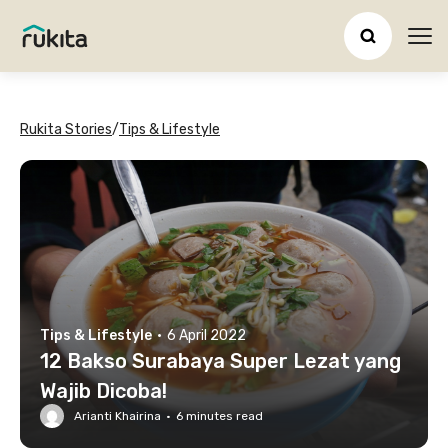
Ope
Rukita Stories
/
Tips & Lifestyle
Tips & Lifestyle
·
6 April 2022
12 Bakso Surabaya Super Lezat yang
Wajib Dicoba!
Arianti Khairina
·
6
minutes read