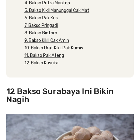
4. Bakso Putra Mantep
5. Bakso Kikil Manunggal Cak Mat
6. Bakso Pak Kus
7. Bakso Pringadi
8. Bakso Bintoro
9. Bakso Kikil Cak Amin
10. Bakso Urat Kikil Pak Kumis
11. Bakso Pak Ateng
12. Bakso Kusuka
12 Bakso Surabaya Ini Bikin
Nagih