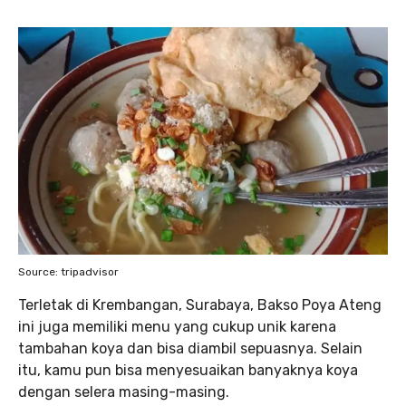
Source: tripadvisor
Terletak di Krembangan, Surabaya, Bakso Poya Ateng
ini juga memiliki menu yang cukup unik karena
tambahan koya dan bisa diambil sepuasnya. Selain
itu, kamu pun bisa menyesuaikan banyaknya koya
dengan selera masing-masing.