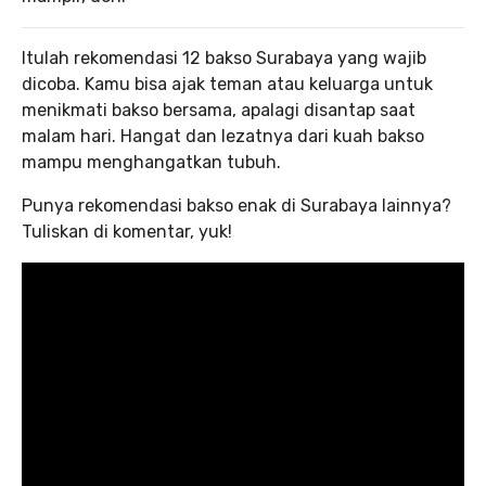
Itulah rekomendasi 12 bakso Surabaya yang wajib
dicoba. Kamu bisa ajak teman atau keluarga untuk
menikmati bakso bersama, apalagi disantap saat
malam hari. Hangat dan lezatnya dari kuah bakso
mampu menghangatkan tubuh.
Punya rekomendasi bakso enak di Surabaya lainnya?
Tuliskan di komentar, yuk!