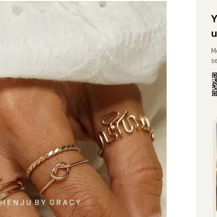
Y
u
M
s