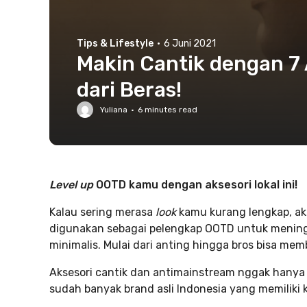
Tips & Lifestyle
·
6 Juni 2021
Makin Cantik dengan 7 A
dari Beras!
Yuliana
·
6
minutes read
Level up
OOTD kamu dengan aksesori lokal ini!
Kalau sering merasa
look
kamu kurang lengkap, aks
digunakan sebagai pelengkap OOTD untuk mening
minimalis. Mulai dari anting hingga bros bisa m
Aksesori cantik dan antimainstream nggak hanya di
sudah banyak brand asli Indonesia yang memiliki ko