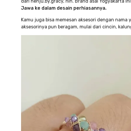
dari henju.by.gracy, nih. Brand asal Yogyakarta i
Jawa ke dalam desain perhiasannya.
Kamu juga bisa memesan aksesori dengan nama yan
aksesorinya pun beragam, mulai dari cincin, kalun