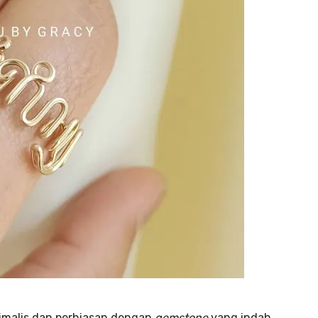
nimalis dan perhiasan dengan
gemstone
yang indah.