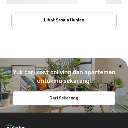
Lihat Semua Hunian
Footer
Yuk cari kost coliving dan apartemen
untukmu sekarang!
Cari Sekarang