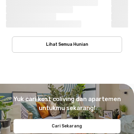
Lihat Semua Hunian
Footer
Yuk cari kost coliving dan apartemen
untukmu sekarang!
Cari Sekarang