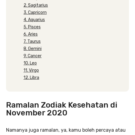
2. Sagitarius
3. Capricorn
4. Aquarius
5. Pisces
6. Aries
7. Taurus
8. Gemini
9. Cancer
10. Leo
11. Virgo
12. Libra
Ramalan Zodiak Kesehatan di
November 2020
Namanya juga ramalan, ya, kamu boleh percaya atau