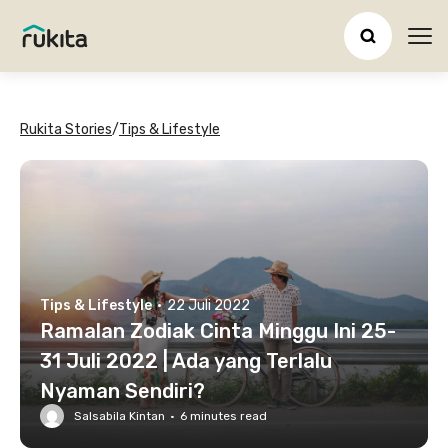
Ope
Rukita Stories
/
Tips & Lifestyle
Tips & Lifestyle
·
22 Juli 2022
Ramalan Zodiak Cinta Minggu Ini 25-
31 Juli 2022 | Ada yang Terlalu
Nyaman Sendiri?
Salsabila Kintan
·
6
minutes read