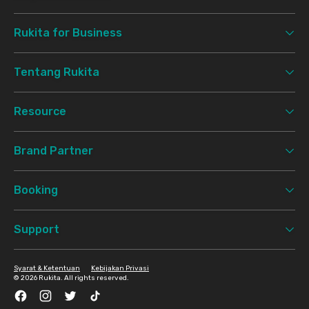
Rukita for Business
Tentang Rukita
Resource
Brand Partner
Booking
Support
Syarat & Ketentuan
Kebijakan Privasi
©
2026 Rukita. All rights reserved.
Facebook
Instagram
Twitter
TikTok