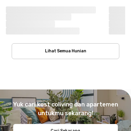
Lihat Semua Hunian
Footer
Yuk cari kost coliving dan apartemen
untukmu sekarang!
Cari Sekarang