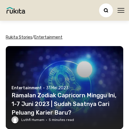
Ope
Rukita Stories
/
Entertainment
Entertainment
·
31 Mei 2023
Ramalan Zodiak Capricorn Minggu Ini,
1-7 Juni 2023 | Sudah Saatnya Cari
Peluang Karier Baru?
Luthfi Humam
·
5
minutes read