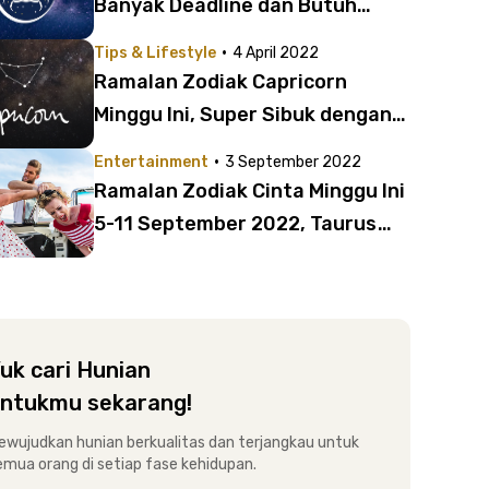
Banyak Deadline dan Butuh
Quality Time!
·
Tips & Lifestyle
4 April 2022
Ramalan Zodiak Capricorn
Minggu Ini, Super Sibuk dengan
Pekerjaan
·
Entertainment
3 September 2022
Ramalan Zodiak Cinta Minggu Ini
5-11 September 2022, Taurus
Lagi Dilema Asmara?
uk cari Hunian
ntukmu sekarang!
ewujudkan hunian berkualitas dan terjangkau untuk
emua orang di setiap fase kehidupan.