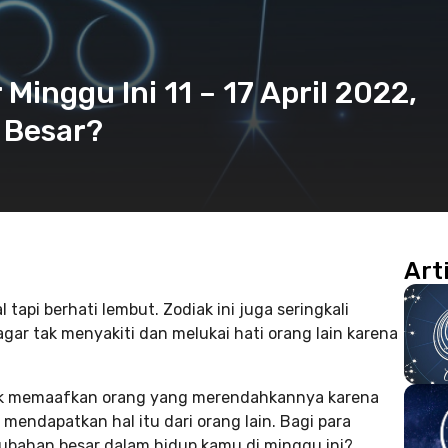
inggu Ini 11 – 17 April 2022,
 Besar?
Art
api berhati lembut. Zodiak ini juga seringkali
ar tak menyakiti dan melukai hati orang lain karena
ntuk memaafkan orang yang merendahkannya karena
mendapatkan hal itu dari orang lain. Bagi para
ubahan besar dalam hidup kamu di minggu ini?