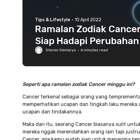
Tips & Lifestyle
·
10 April 2022
Ramalan Zodiak Cancer M
Siap Hadapi Perubahan
Steven Oentaryo
·
6
minutes read
Seperti apa ramalan zodiak Cancer minggu ini?
Cancer terkenal sebagai orang yang tempremental t
memperhatikan ucapan dan tingkah laku mereka ag
ucapan dan tindakannya.
Maka dari itu, seorang Cancer biasanya sulit u
mereka nggak merendahkan orang lain tapi justru 
Cancer, apa kamu sudah siap untuk menerima per