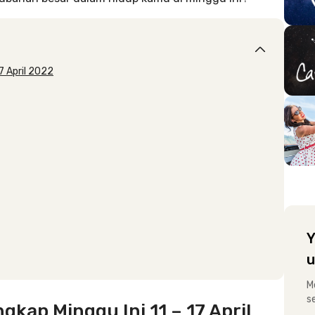
7 April 2022
Y
u
M
s
kap Minggu Ini 11 – 17 April