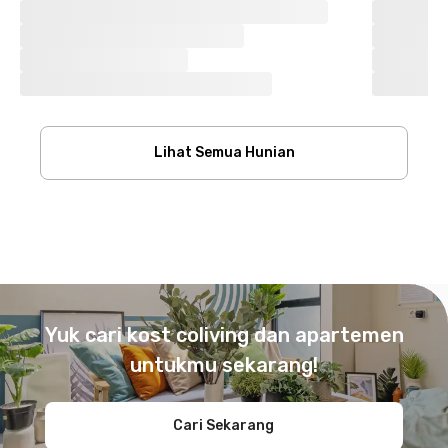
Lihat Semua Hunian
Footer
Yuk cari kost coliving dan apartemen
untukmu sekarang!
Cari Sekarang