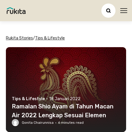
Ope
Rukita Stories
/
Tips & Lifestyle
Tips & Lifestyle
·
18 Januari 2022
Ramalan Shio Ayam di Tahun Macan
Air 2022 Lengkap Sesuai Elemen
Qonita Chairunnisa
·
6
minutes read