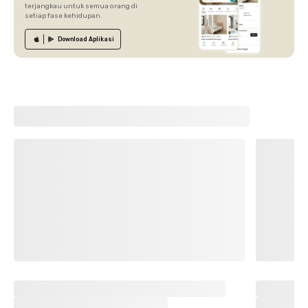
terjangkau untuk semua orang di
setiap fase kehidupan.
Download
Aplikasi