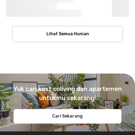
Lihat Semua Hunian
Footer
Yuk cari kost coliving dan apartemen
untukmu sekarang!
Cari Sekarang