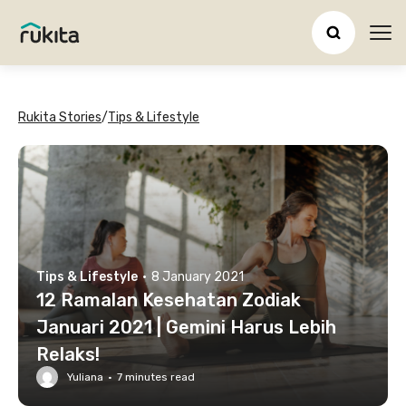
Ope
Rukita Stories
/
Tips & Lifestyle
Tips & Lifestyle
·
8 January 2021
12 Ramalan Kesehatan Zodiak
Januari 2021 | Gemini Harus Lebih
Relaks!
Yuliana
·
7
minutes read