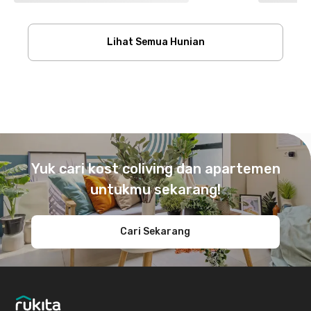
Lihat Semua Hunian
Footer
Yuk cari kost coliving dan apartemen
untukmu sekarang!
Cari Sekarang