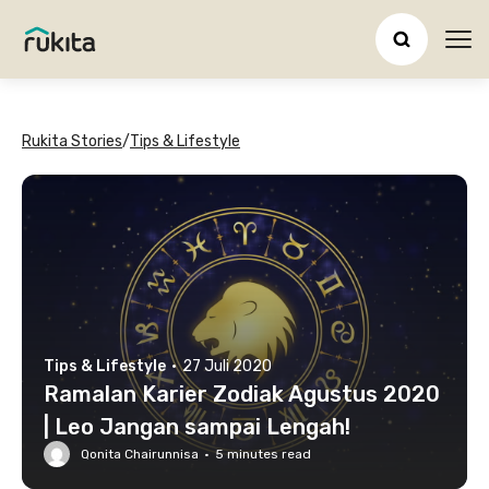
Ope
Rukita Stories
/
Tips & Lifestyle
Tips & Lifestyle
·
27 Juli 2020
Ramalan Karier Zodiak Agustus 2020
| Leo Jangan sampai Lengah!
Qonita Chairunnisa
·
5
minutes read