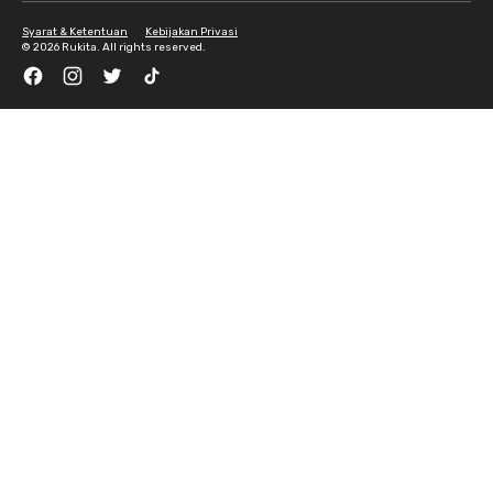
Syarat & Ketentuan
Kebijakan Privasi
©
2026 Rukita. All rights reserved.
Facebook
Instagram
Twitter
TikTok