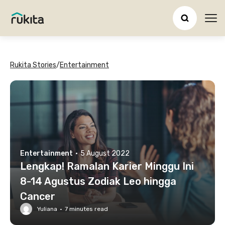
Ope
Rukita Stories
/
Entertainment
Entertainment
·
5 August 2022
Lengkap! Ramalan Karier Minggu Ini
8-14 Agustus Zodiak Leo hingga
Cancer
Yuliana
·
7
minutes read