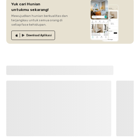
Yuk cari Hunian
untukmu sekarang!
Mewujudkan hunian berkualitas dan
terjangkau untuk semua orang di
setiap fase kehidupan.
Download
Aplikasi