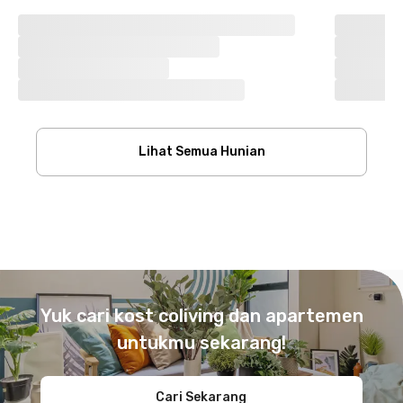
Lihat Semua Hunian
Footer
Yuk cari kost coliving dan apartemen
untukmu sekarang!
Cari Sekarang