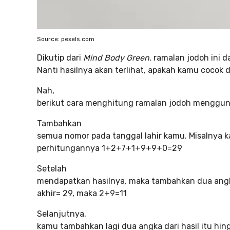
Source: pexels.com
Dikutip dari
Mind Body Green
, ramalan jodoh ini 
Nanti hasilnya akan terlihat, apakah kamu cocok
Nah,
berikut cara menghitung ramalan jodoh mengguna
Tambahkan
semua nomor pada tanggal lahir kamu. Misalnya ka
perhitungannya 1+2+7+1+9+9+0=29
Setelah
mendapatkan hasilnya, maka tambahkan dua angka d
akhir= 29, maka 2+9=11
Selanjutnya,
kamu tambahkan lagi dua angka dari hasil itu hin