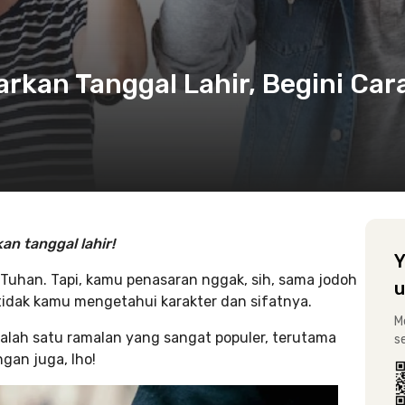
kan Tanggal Lahir, Begini Car
n tanggal lahir!
Y
 Tuhan. Tapi, kamu penasaran nggak, sih, sama jodoh
u
tidak kamu mengetahui karakter dan sifatnya.
M
salah satu ramalan yang sangat populer, terutama
s
ngan juga,
lho!